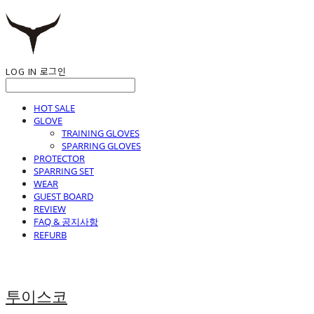
LOG IN
로그인
HOT SALE
GLOVE
TRAINING GLOVES
SPARRING GLOVES
PROTECTOR
SPARRING SET
WEAR
GUEST BOARD
REVIEW
FAQ & 공지사항
REFURB
투이스코