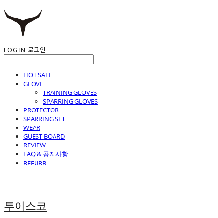
LOG IN
로그인
HOT SALE
GLOVE
TRAINING GLOVES
SPARRING GLOVES
PROTECTOR
SPARRING SET
WEAR
GUEST BOARD
REVIEW
FAQ & 공지사항
REFURB
투이스코