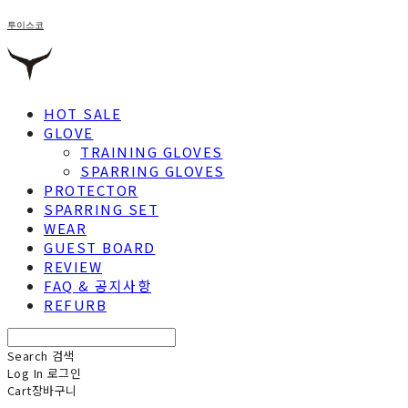
투이스코
HOT SALE
GLOVE
TRAINING GLOVES
SPARRING GLOVES
PROTECTOR
SPARRING SET
WEAR
GUEST BOARD
REVIEW
FAQ & 공지사항
REFURB
Search
검색
Log In
로그인
Cart
장바구니