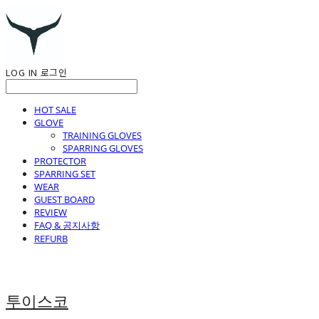
LOG IN
로그인
HOT SALE
GLOVE
TRAINING GLOVES
SPARRING GLOVES
PROTECTOR
SPARRING SET
WEAR
GUEST BOARD
REVIEW
FAQ & 공지사항
REFURB
투이스코