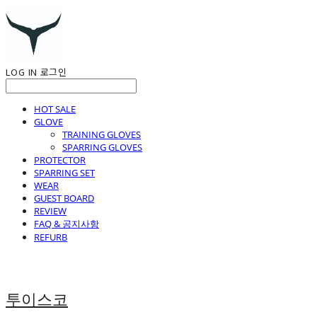
LOG IN
로그인
HOT SALE
GLOVE
TRAINING GLOVES
SPARRING GLOVES
PROTECTOR
SPARRING SET
WEAR
GUEST BOARD
REVIEW
FAQ & 공지사항
REFURB
투이스코