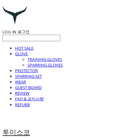
LOG IN
로그인
HOT SALE
GLOVE
TRAINING GLOVES
SPARRING GLOVES
PROTECTOR
SPARRING SET
WEAR
GUEST BOARD
REVIEW
FAQ & 공지사항
REFURB
투이스코