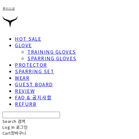
투이스코
HOT SALE
GLOVE
TRAINING GLOVES
SPARRING GLOVES
PROTECTOR
SPARRING SET
WEAR
GUEST BOARD
REVIEW
FAQ & 공지사항
REFURB
Search
검색
Log In
로그인
Cart
장바구니