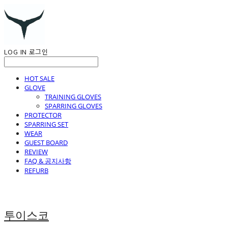
LOG IN
로그인
HOT SALE
GLOVE
TRAINING GLOVES
SPARRING GLOVES
PROTECTOR
SPARRING SET
WEAR
GUEST BOARD
REVIEW
FAQ & 공지사항
REFURB
투이스코