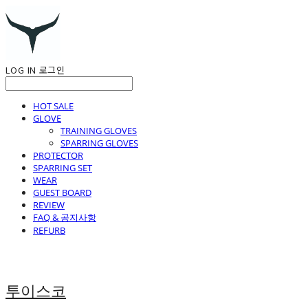
LOG IN
로그인
HOT SALE
GLOVE
TRAINING GLOVES
SPARRING GLOVES
PROTECTOR
SPARRING SET
WEAR
GUEST BOARD
REVIEW
FAQ & 공지사항
REFURB
투이스코