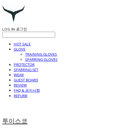
LOG IN
로그인
HOT SALE
GLOVE
TRAINING GLOVES
SPARRING GLOVES
PROTECTOR
SPARRING SET
WEAR
GUEST BOARD
REVIEW
FAQ & 공지사항
REFURB
투이스코