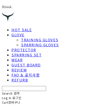
투이스코
HOT SALE
GLOVE
TRAINING GLOVES
SPARRING GLOVES
PROTECTOR
SPARRING SET
WEAR
GUEST BOARD
REVIEW
FAQ & 공지사항
REFURB
Search
검색
Log In
로그인
Cart
장바구니