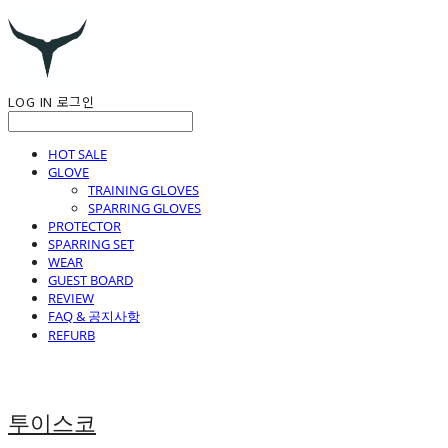
LOG IN
로그인
HOT SALE
GLOVE
TRAINING GLOVES
SPARRING GLOVES
PROTECTOR
SPARRING SET
WEAR
GUEST BOARD
REVIEW
FAQ & 공지사항
REFURB
투이스코