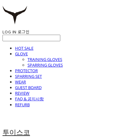
LOG IN
로그인
HOT SALE
GLOVE
TRAINING GLOVES
SPARRING GLOVES
PROTECTOR
SPARRING SET
WEAR
GUEST BOARD
REVIEW
FAQ & 공지사항
REFURB
투이스코