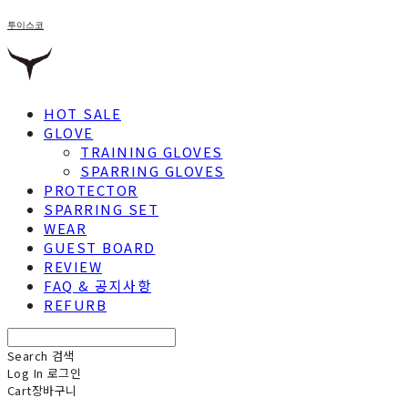
투이스코
HOT SALE
GLOVE
TRAINING GLOVES
SPARRING GLOVES
PROTECTOR
SPARRING SET
WEAR
GUEST BOARD
REVIEW
FAQ & 공지사항
REFURB
Search
검색
Log In
로그인
Cart
장바구니