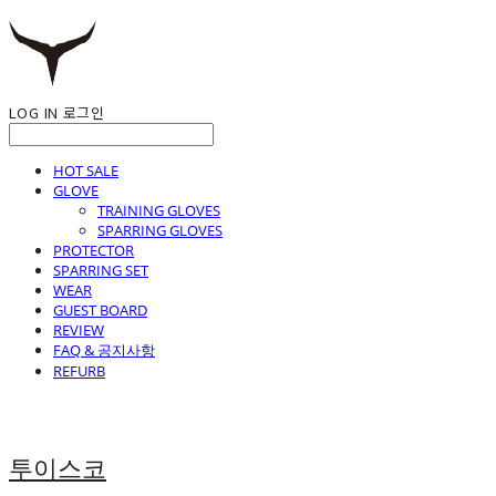
LOG IN
로그인
HOT SALE
GLOVE
TRAINING GLOVES
SPARRING GLOVES
PROTECTOR
SPARRING SET
WEAR
GUEST BOARD
REVIEW
FAQ & 공지사항
REFURB
투이스코