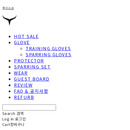
투이스코
HOT SALE
GLOVE
TRAINING GLOVES
SPARRING GLOVES
PROTECTOR
SPARRING SET
WEAR
GUEST BOARD
REVIEW
FAQ & 공지사항
REFURB
Search
검색
Log In
로그인
Cart
장바구니