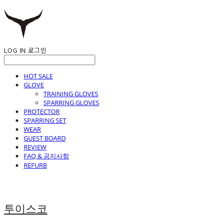
LOG IN
로그인
HOT SALE
GLOVE
TRAINING GLOVES
SPARRING GLOVES
PROTECTOR
SPARRING SET
WEAR
GUEST BOARD
REVIEW
FAQ & 공지사항
REFURB
투이스코