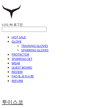
LOG IN
로그인
HOT SALE
GLOVE
TRAINING GLOVES
SPARRING GLOVES
PROTECTOR
SPARRING SET
WEAR
GUEST BOARD
REVIEW
FAQ & 공지사항
REFURB
투이스코