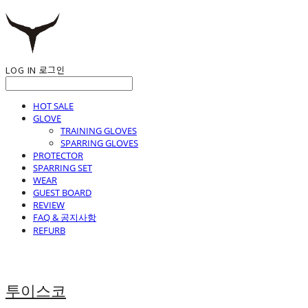
LOG IN
로그인
HOT SALE
GLOVE
TRAINING GLOVES
SPARRING GLOVES
PROTECTOR
SPARRING SET
WEAR
GUEST BOARD
REVIEW
FAQ & 공지사항
REFURB
투이스코