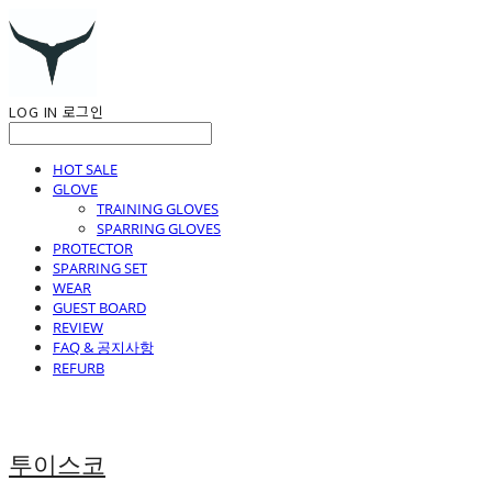
LOG IN
로그인
HOT SALE
GLOVE
TRAINING GLOVES
SPARRING GLOVES
PROTECTOR
SPARRING SET
WEAR
GUEST BOARD
REVIEW
FAQ & 공지사항
REFURB
투이스코