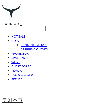
LOG IN
로그인
HOT SALE
GLOVE
TRAINING GLOVES
SPARRING GLOVES
PROTECTOR
SPARRING SET
WEAR
GUEST BOARD
REVIEW
FAQ & 공지사항
REFURB
투이스코