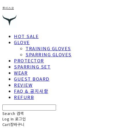
투이스코
HOT SALE
GLOVE
TRAINING GLOVES
SPARRING GLOVES
PROTECTOR
SPARRING SET
WEAR
GUEST BOARD
REVIEW
FAQ & 공지사항
REFURB
Search
검색
Log In
로그인
Cart
장바구니