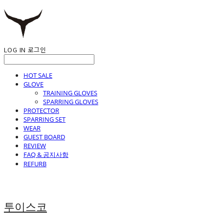
LOG IN
로그인
HOT SALE
GLOVE
TRAINING GLOVES
SPARRING GLOVES
PROTECTOR
SPARRING SET
WEAR
GUEST BOARD
REVIEW
FAQ & 공지사항
REFURB
투이스코