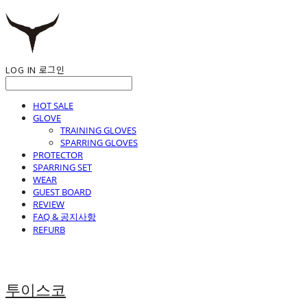
LOG IN
로그인
HOT SALE
GLOVE
TRAINING GLOVES
SPARRING GLOVES
PROTECTOR
SPARRING SET
WEAR
GUEST BOARD
REVIEW
FAQ & 공지사항
REFURB
투이스코