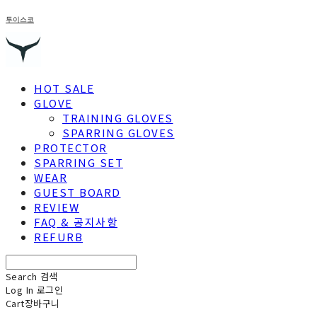
투이스코
HOT SALE
GLOVE
TRAINING GLOVES
SPARRING GLOVES
PROTECTOR
SPARRING SET
WEAR
GUEST BOARD
REVIEW
FAQ & 공지사항
REFURB
Search
검색
Log In
로그인
Cart
장바구니