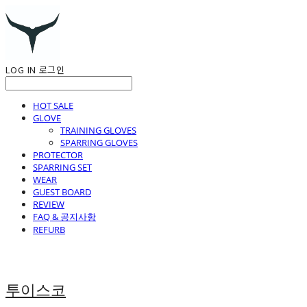
LOG IN
로그인
HOT SALE
GLOVE
TRAINING GLOVES
SPARRING GLOVES
PROTECTOR
SPARRING SET
WEAR
GUEST BOARD
REVIEW
FAQ & 공지사항
REFURB
투이스코