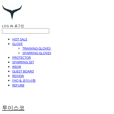
LOG IN
로그인
HOT SALE
GLOVE
TRAINING GLOVES
SPARRING GLOVES
PROTECTOR
SPARRING SET
WEAR
GUEST BOARD
REVIEW
FAQ & 공지사항
REFURB
투이스코