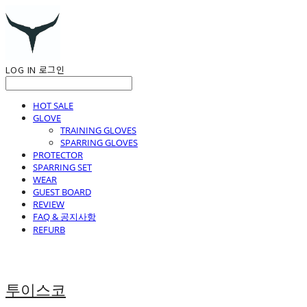
LOG IN
로그인
HOT SALE
GLOVE
TRAINING GLOVES
SPARRING GLOVES
PROTECTOR
SPARRING SET
WEAR
GUEST BOARD
REVIEW
FAQ & 공지사항
REFURB
투이스코