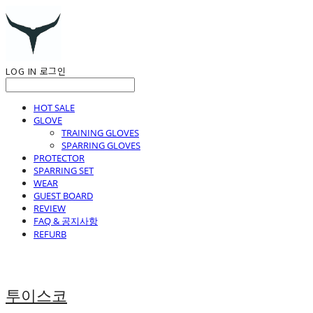
LOG IN
로그인
HOT SALE
GLOVE
TRAINING GLOVES
SPARRING GLOVES
PROTECTOR
SPARRING SET
WEAR
GUEST BOARD
REVIEW
FAQ & 공지사항
REFURB
투이스코