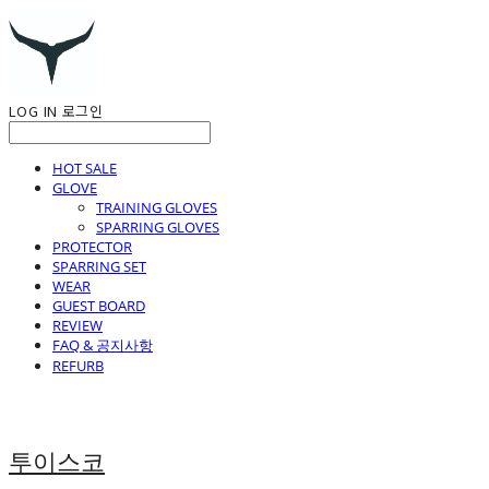
LOG IN
로그인
HOT SALE
GLOVE
TRAINING GLOVES
SPARRING GLOVES
PROTECTOR
SPARRING SET
WEAR
GUEST BOARD
REVIEW
FAQ & 공지사항
REFURB
투이스코