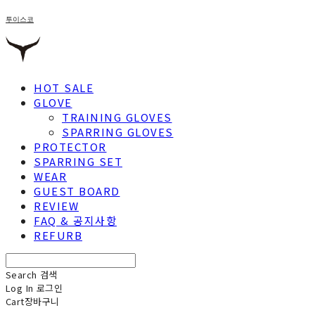
투이스코
HOT SALE
GLOVE
TRAINING GLOVES
SPARRING GLOVES
PROTECTOR
SPARRING SET
WEAR
GUEST BOARD
REVIEW
FAQ & 공지사항
REFURB
Search
검색
Log In
로그인
Cart
장바구니