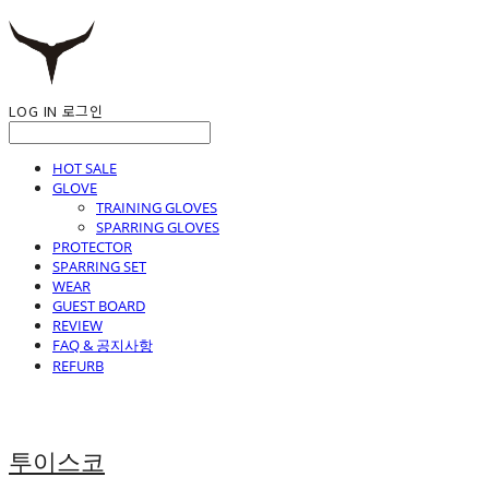
LOG IN
로그인
HOT SALE
GLOVE
TRAINING GLOVES
SPARRING GLOVES
PROTECTOR
SPARRING SET
WEAR
GUEST BOARD
REVIEW
FAQ & 공지사항
REFURB
투이스코