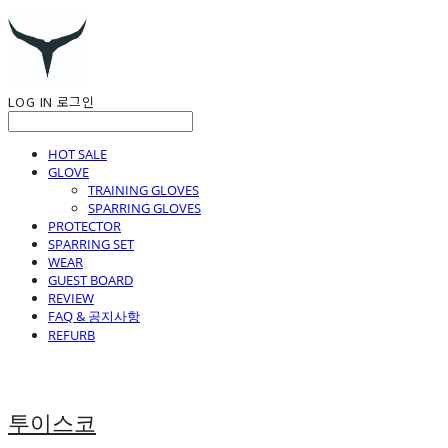
LOG IN
로그인
HOT SALE
GLOVE
TRAINING GLOVES
SPARRING GLOVES
PROTECTOR
SPARRING SET
WEAR
GUEST BOARD
REVIEW
FAQ & 공지사항
REFURB
투이스코