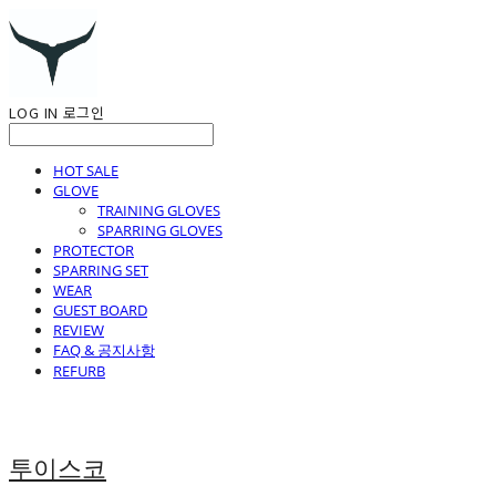
LOG IN
로그인
HOT SALE
GLOVE
TRAINING GLOVES
SPARRING GLOVES
PROTECTOR
SPARRING SET
WEAR
GUEST BOARD
REVIEW
FAQ & 공지사항
REFURB
투이스코