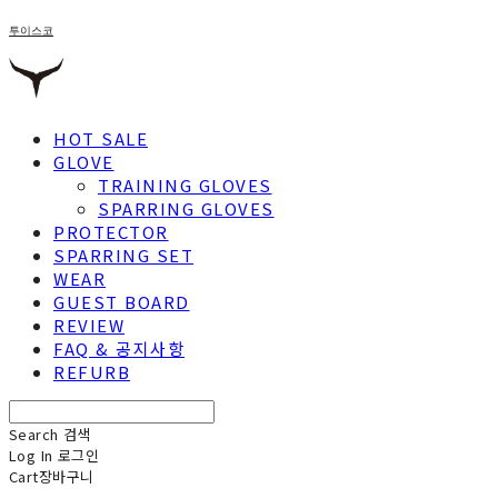
투이스코
HOT SALE
GLOVE
TRAINING GLOVES
SPARRING GLOVES
PROTECTOR
SPARRING SET
WEAR
GUEST BOARD
REVIEW
FAQ & 공지사항
REFURB
Search
검색
Log In
로그인
Cart
장바구니