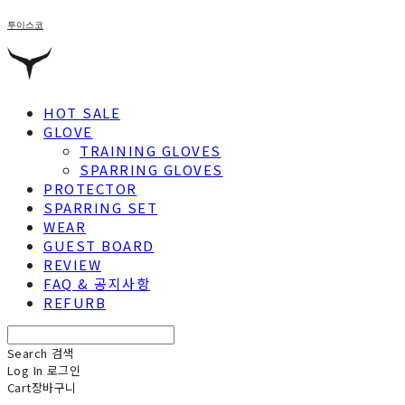
투이스코
HOT SALE
GLOVE
TRAINING GLOVES
SPARRING GLOVES
PROTECTOR
SPARRING SET
WEAR
GUEST BOARD
REVIEW
FAQ & 공지사항
REFURB
Search
검색
Log In
로그인
Cart
장바구니